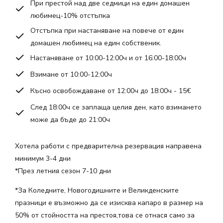
При престой над две седмици на един домашен
любимец-10% отстъпка
Отстъпка при настаняване на повече от един
домашен любимец на един собственик.
Настаняване от 10:00-12:00ч и от 16:00-18:00ч
Взимане от 10:00-12:00ч
Късно освобождаване от 12:00ч до 18:00ч - 15€
След 18:00ч се заплаща целия ден, като взимането
може да бъде до 21:00ч
Хотела работи с предварителна резервация направена
минимум 3-4 дни
*През летния сезон 7-10 дни
*За Коледните, Новогодишните и Великденските
празници е възможно да се изисква капаро в размер на
50% от стойността на престоя,това се отнася само за