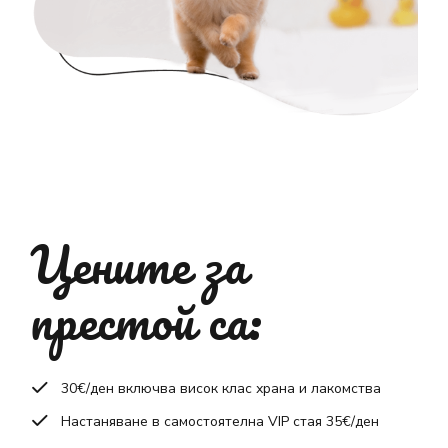
Цените за
престой са:
30€/ден включва висок клас храна и лакомства
Настаняване в самостоятелна VIP стая 35€/ден